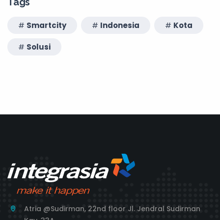
Tags
Smartcity
Indonesia
Kota
Solusi
Atria @Sudirman, 22nd floor Jl. Jendral Sudirman